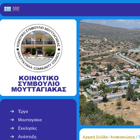
Έργα
Μουτταγιάκα
Εκκλησίες
Ανάπτυξη
Αρχική Σελίδα
/
Ανακοινώσεις
/
Τ