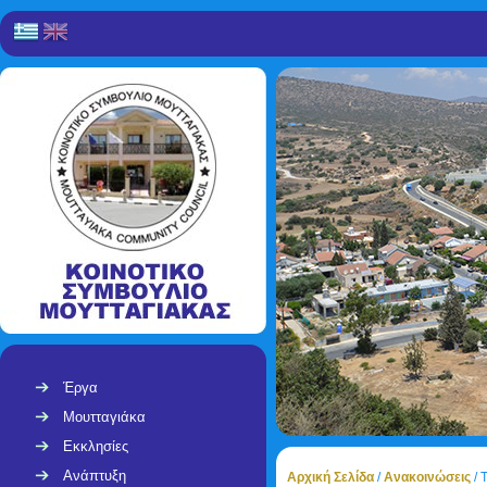
Έργα
Μουτταγιάκα
Εκκλησίες
Ανάπτυξη
Αρχική Σελίδα
/
Ανακοινώσεις
/
Τ